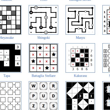
Heyawake
Shingoki
Masyu
Tapa
Battaglia Stellare
Kakurasu