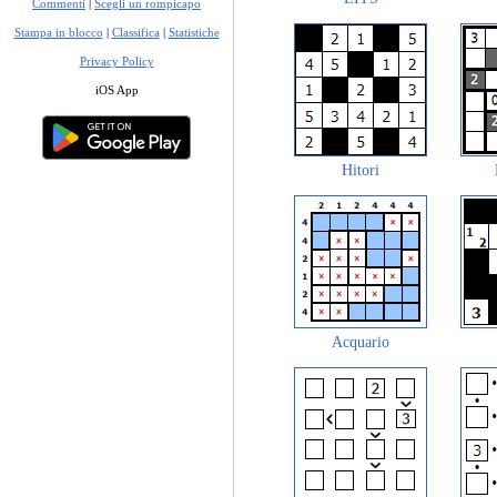
Commenti
|
Scegli un rompicapo
Stampa in blocco
|
Classifica
|
Statistiche
Privacy Policy
iOS App
Hitori
Acquario