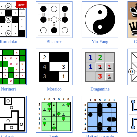
Kurodoko
Binairo+
Yin-Yang
C
Norinori
Mosaico
Dragamine
Galassie
Tents
Battaglia navale