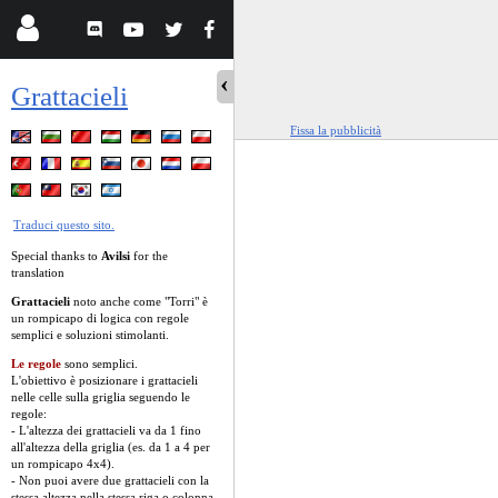
Grattacieli
Fissa la pubblicità
Traduci questo sito.
Special thanks to
Avilsi
for the
translation
Grattacieli
noto anche come "Torri" è
un rompicapo di logica con regole
semplici e soluzioni stimolanti.
Le regole
sono semplici.
L'obiettivo è posizionare i grattacieli
nelle celle sulla griglia seguendo le
regole:
- L'altezza dei grattacieli va da 1 fino
all'altezza della griglia (es. da 1 a 4 per
un rompicapo 4x4).
- Non puoi avere due grattacieli con la
stessa altezza nella stessa riga o colonna.