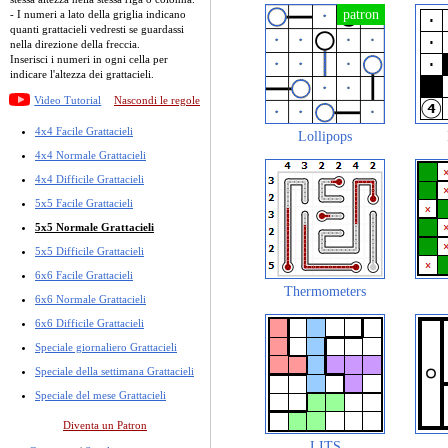
- I numeri a lato della griglia indicano
quanti grattacieli vedresti se guardassi
nella direzione della freccia.
Inserisci i numeri in ogni cella per
indicare l'altezza dei grattacieli.
Video Tutorial
Nascondi le regole
4x4 Facile Grattacieli
Lollipops
4x4 Normale Grattacieli
4x4 Difficile Grattacieli
5x5 Facile Grattacieli
5x5 Normale Grattacieli
5x5 Difficile Grattacieli
6x6 Facile Grattacieli
Thermometers
6x6 Normale Grattacieli
6x6 Difficile Grattacieli
Speciale giornaliero Grattacieli
Speciale della settimana Grattacieli
Speciale del mese Grattacieli
Diventa un Patron
LITS