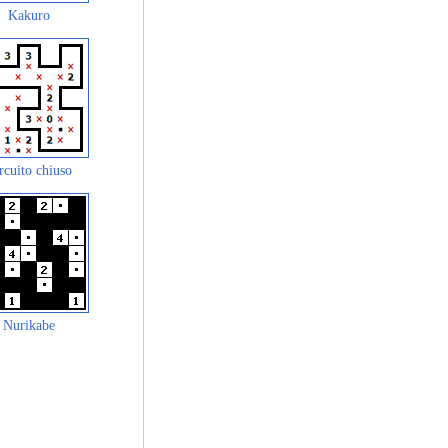
Kakuro
rcuito chiuso
Nurikabe