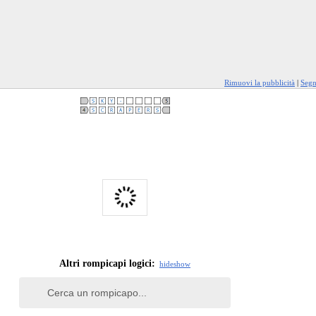
Rimuovi la pubblicità
|
Segn
Altri rompicapi logici:
hide
show