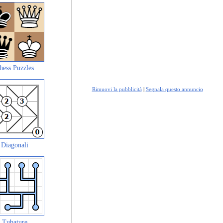
hess Puzzles
Rimuovi la pubblicità
|
Segnala questo annuncio
Diagonali
Tubature