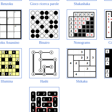
Renzoku
Gioco ricerca parole
Shakashaka
oku Assassino
Binairo
Nonograms
Ci
Illumina
Hashi
Shikaku