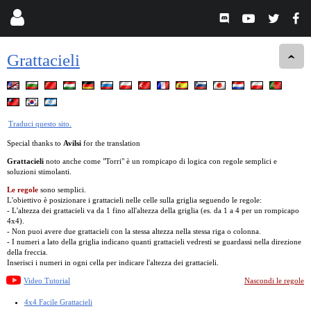
Grattacieli
Traduci questo sito.
Special thanks to
Avilsi
for the translation
Grattacieli
noto anche come "Torri" è un rompicapo di logica con regole semplici e
soluzioni stimolanti.
Le regole
sono semplici.
L'obiettivo è posizionare i grattacieli nelle celle sulla griglia seguendo le regole:
- L'altezza dei grattacieli va da 1 fino all'altezza della griglia (es. da 1 a 4 per un rompicapo
4x4).
- Non puoi avere due grattacieli con la stessa altezza nella stessa riga o colonna.
- I numeri a lato della griglia indicano quanti grattacieli vedresti se guardassi nella direzione
della freccia.
Inserisci i numeri in ogni cella per indicare l'altezza dei grattacieli.
Video Tutorial
Nascondi le regole
4x4 Facile Grattacieli