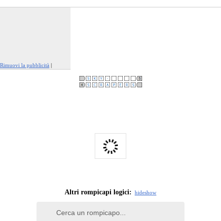
Rimuovi la pubblicità
|
Segnala questo annuncio
Altri rompicapi logici:
hide
show